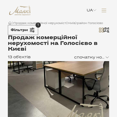
UA
Продаж комерційної нерухомісті
Київ
район Голосієво
1
Фільтри
Продаж комерційної
нерухомості на Голосієво в
Києві
13 об'єктів
спочатку нові