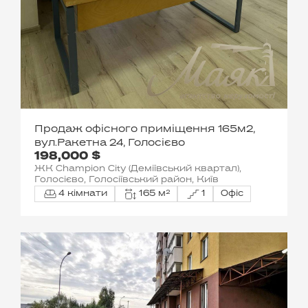
Продаж офісного приміщення 165м2,
вул.Ракетна 24, Голосієво
198,000 $
ЖК Champion City (Деміївський квартал),
Голосієво, Голосіївський район, Київ
4 кімнати
165 м²
1
Офіс