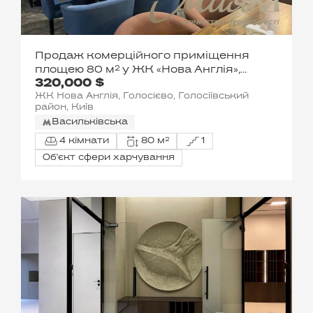
Продаж комерційного приміщення
площею 80 м² у ЖК «Нова Англія»,
320,000 $
Голосіївський район
ЖК Нова Англія, Голосієво, Голосіївський
район, Київ
Васильківська
4 кімнати
80 м²
1
Об'єкт сфери харчування