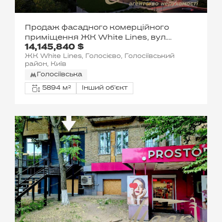
Продаж фасадного комерційного
приміщення ЖК White Lines, вул.
14,145,840 $
Васильківська
ЖК White Lines, Голосієво, Голосіївський
район, Київ
Голосіївська
5894 м²
Інший об'єкт