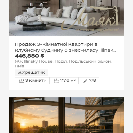
Продаж 3-кімнатної квартири в
клубному будинку бізнес-класу Illinsky
446,880 $
House, Поділ
ЖК Illinsky House, Поділ, Подільський район,
Київ
Хрещатик
3 кімнати
117.6 м²
7/8