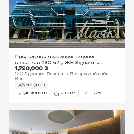
Продаж ексклюзивної видової
квартири 230 м2 у ЖК Signature
1,790,000 $
Печерськ, вул. Мечникова, 11А
ЖК Signature, Печерськ, Печерський район,
Київ
Хрещатик
4 кімнати
230 м²
19/25