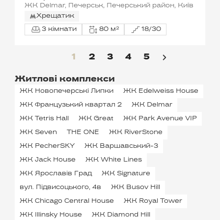
ЖК Delmar, Печерськ, Печерський район, Київ
Хрещатик
3 кімнати
80 м²
18/30
1
2
3
4
5
Житлові комплекси
ЖК Новопечерські Липки
ЖК Edelweiss House
ЖК Французький квартал 2
ЖК Delmar
ЖК Tetris Hall
ЖК Great
ЖК Park Avenue VIP
ЖК Seven
THE ONE
ЖК RiverStone
ЖК PecherSKY
ЖК Варшавський-3
ЖК Jack House
ЖК White Lines
ЖК Ярославів Град
ЖК Signature
вул. Підвисоцького, 4в
ЖК Busov Hill
ЖК Chicago Central House
ЖК Royal Tower
ЖК Illinsky House
ЖК Diamond Hill