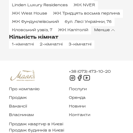
Linden Luxury Residences
ЖК NVER
ЖК West House
ЖК Тридцять восьма перлина
ЖК Фундуклеївський
бул. Лесі Українки, 7б
Кловський узвіз, 7
ЖК Капітолій
Менше
Кількість кімнат
1-кімнатні
2-кімнатні
3-кімнатні
+38 (073) 473-10-20
Про компанію
Послуги
Продаж
Оренда
Вакансії
Новини
Власникам
Контакти
Продаж квартир в Києві
Продаж будинків в Києві