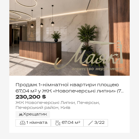
Продаж 1-кімнатної квартири площею
67,04 м² у ЖК «Новопечерські липки» (7-
230,200 $
ма черга), будинок № 3, вул. Андрія
ЖК Новопечерські Липки, Печерськ,
Верхогляда/Драгомирова, Печерськ,
Печерський район, Київ
Київ
Хрещатик
1 кімната
67.04 м²
3/22