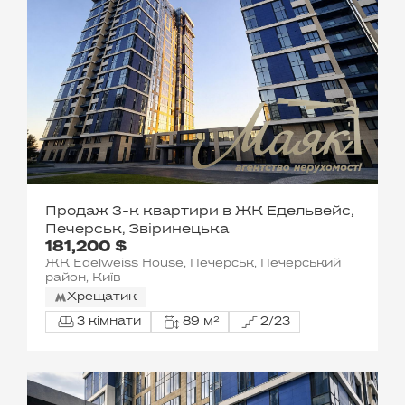
Продаж 3-к квартири в ЖК Едельвейс,
Печерськ, Звіринецька
181,200 $
ЖК Edelweiss House, Печерськ, Печерський
район, Київ
Хрещатик
3 кімнати
89 м²
2/23