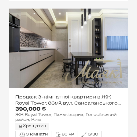
Продаж 3-кімнатної квартири в ЖК
Royal Tower, 86м², вул. Саксаганського,
390,000 $
37К, Центр, Київ
ЖК Royal Tower, Паньківщина, Голосіївський
район, Київ
Хрещатик
3 кімнати
86 м²
6/30