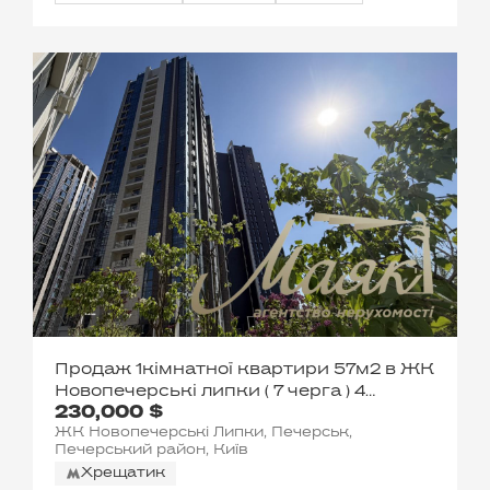
Продаж 1кімнатної квартири 57м2 в ЖК
Новопечерські липки ( 7 черга ) 4
230,000 $
будинок, вул. Андрія Верхогляда/
ЖК Новопечерські Липки, Печерськ,
Драгомирова, Печерськ, Київ
Печерський район, Київ
Хрещатик