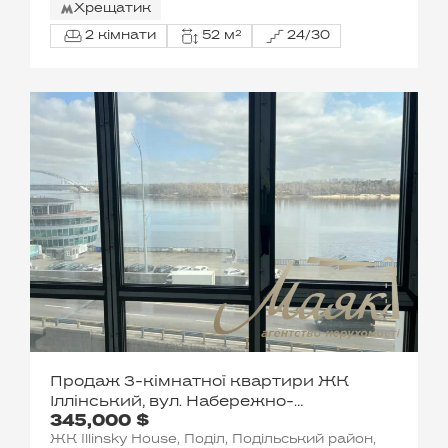
Хрещатик
2 кімнати
52 м²
24/30
Продаж 3-кімнатної квартири ЖК
Іллінський, вул. Набережно-
345,000 $
Хрещатицька
ЖК Illinsky House, Поділ, Подільський район,