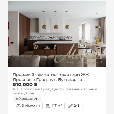
Продаж 3-кімнатної квартири ЖК
Ярославів Град, вул. Бульварно-
510,000 $
Кудрявська
ЖК Ярославів Град, Центр, Шевченківський
район, Київ
Хрещатик
3 кімнати
117 м²
2/8