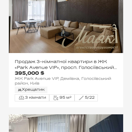
Продаж 3-кімнатної квартири в ЖК
«Park Avenue VIP», просп. Голосіївський,
395,000 $
60
ЖК Park Avenue VIP, Деміївка, Голосіївський
район, Київ
Хрещатик
3 кімнати
95 м²
5/22