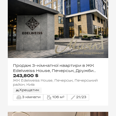
Продаж 3-кімнатної квартири в ЖК
Edelweiss House, Печерськ, Дружби
243,800 $
Народів/Звіринецька
ЖК Edelweiss House, Печерськ, Печерський
район, Київ
Хрещатик
3 кімнати
106 м²
21/23