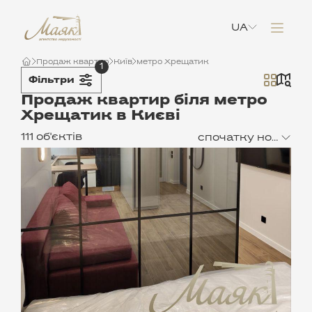
UA
Продаж квартир
Київ
метро Хрещатик
1
Фільтри
Продаж квартир біля метро
Хрещатик в Києві
111 об'єктів
спочатку нові