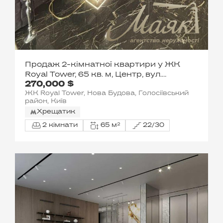
Продаж 2-кімнатної квартири у ЖК
Royal Tower, 65 кв. м, Центр, вул.
270,000 $
Саксаганського, 37К
ЖК Royal Tower, Нова Будова, Голосіївський
район, Київ
Хрещатик
2 кімнати
65 м²
22/30