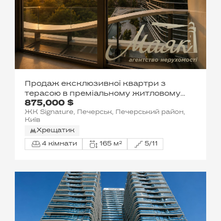
Продаж ексклюзивної квартри з
терасою в преміальному житловому
875,000 $
комплексі Signature, вул. Мечникова, 11А
ЖК Signature, Печерськ, Печерський район,
Київ
Хрещатик
4 кімнати
165 м²
5/11