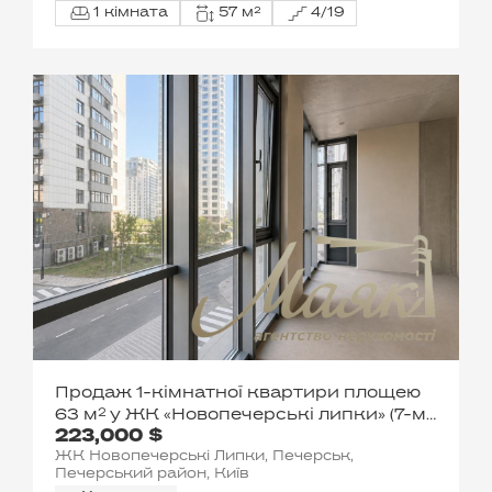
1 кімната
57 м²
4/19
Продаж 1-кімнатної квартири площею
63 м² у ЖК «Новопечерські липки» (7-ма
223,000 $
черга), будинок № 2, вул. Андрія
ЖК Новопечерські Липки, Печерськ,
Верхогляда/Драгомирова, Печерськ,
Печерський район, Київ
Київ