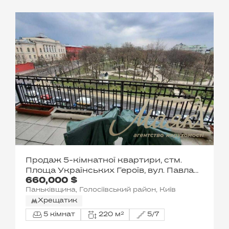
Продаж 5-кімнатної квартири, стм.
Площа Українських Героїв, вул. Павла
660,000 $
Скоропадського, 11, Центр, Київ
Паньківщина, Голосіївський район, Київ
Хрещатик
5 кімнат
220 м²
5/7