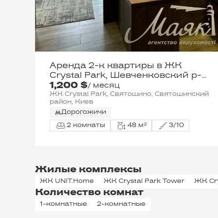
Аренда 2-к квартиры в ЖК
Crystal Park, Шевченковский р-н,
1,200 $
Шулявка
/ месяц
ЖК Crystal Park, Святошино, Святошинский
район, Киев
Дорогожичи
2 комнаты
48 м²
3/10
Жилые комплексы
ЖК UNIT.Home
ЖК Crystal Park Tower
ЖК Cry
Количество комнат
1-комнатные
2-комнатные