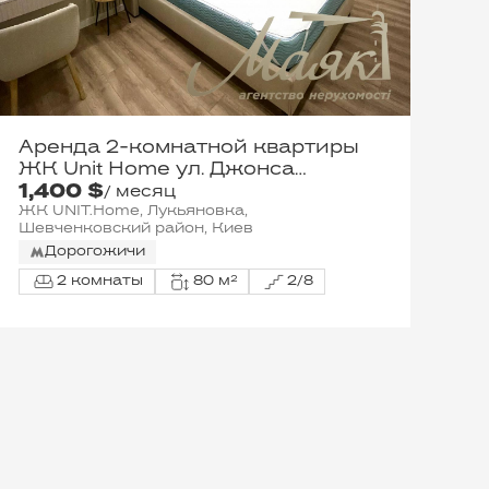
Аренда 2-комнатной квартиры
ЖК Unit Home ул. Джонса
1,400 $
Гарета, 12
/ месяц
ЖК UNIT.Home, Лукьяновка,
Шевченковский район, Киев
Дорогожичи
2 комнаты
80 м²
2/8