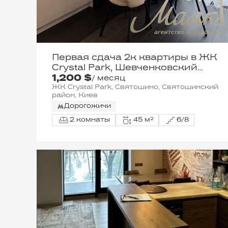
Первая сдача 2к квартиры в ЖК
Crystal Park, Шевченковский
1,200 $
район
/ месяц
ЖК Crystal Park, Святошино, Святошинский
район, Киев
Дорогожичи
2 комнаты
45 м²
6/8