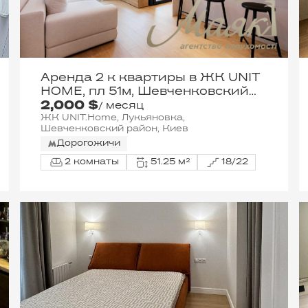
Аренда 2 к квартиры в ЖК UNIT
HOME, пл 51м, Шевченковский
2,000 $
район
/ месяц
ЖК UNIT.Home, Лукьяновка,
Шевченковский район, Киев
Дорогожичи
2 комнаты
51.25 м²
18/22