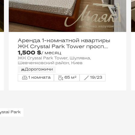
Аренда 1-комнатной квартиры
ЖК Crystal Park Tower просп.
1,500 $
Берестейский 42А,
/ месяц
Шевченковскиий район
ЖК Crystal Park Tower, Шулявка,
Шевченковский район, Киев
Дорогожичи
1 комната
65 м²
19/23
stal Park