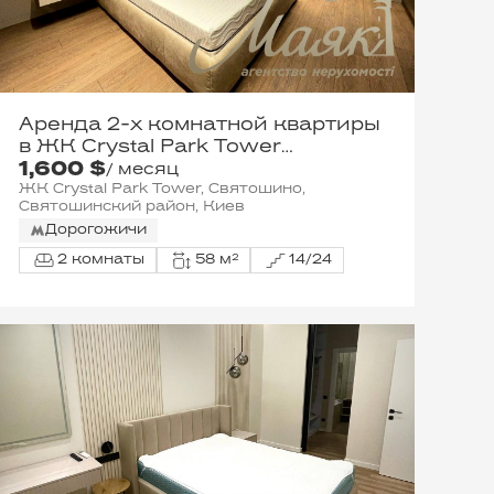
Аренда 2-х комнатной квартиры
в ЖК Crystal Park Tower
1,600 $
просп.Берестейский (Победы),
/ месяц
42а
ЖК Crystal Park Tower, Святошино,
Святошинский район, Киев
Дорогожичи
2 комнаты
58 м²
14/24