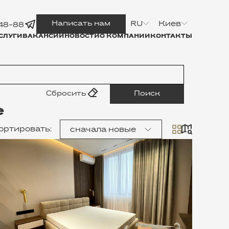
Написать нам
RU
Киев
-48-88
СЛУГИ
ВАКАНСИИ
НОВОСТИ
О КОМПАНИИ
КОНТАКТЫ
Сбросить
Поиск
е
ортировать
:
сначала новые