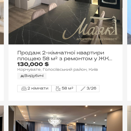
Продаж 2-кімнатної квартири
площею 58 м² з ремонтом у ЖК
130,000 $
«Світло Парк»
Корчувате, Голосіївський район, Київ
Видубичі
2 кімнати
58 м²
3/26