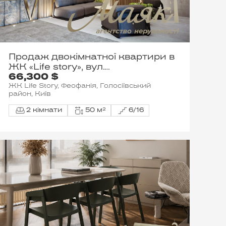
Продаж двокімнатної квартири в
ЖК «Life story», вул.
66,300 $
Метрологічна, 13А
ЖК Life Story, Феофанія, Голосіївський
район, Київ
2 кімнати
50 м²
6/16