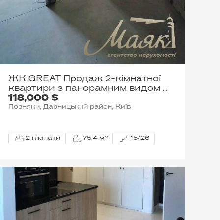
ЖК GREAT Продаж 2-кімнатної
квартири з панорамним видом у
118,000 $
ЖК GREAT
Позняки, Дарницький район, Київ
2 кімнати
75.4 м²
15/26