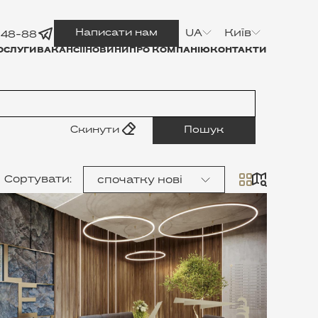
Написати нам
UA
Київ
-48-88
ОСЛУГИ
ВАКАНСІЇ
НОВИНИ
ПРО КОМПАНІЮ
КОНТАКТИ
Скинути
Пошук
Сортувати
:
спочатку нові