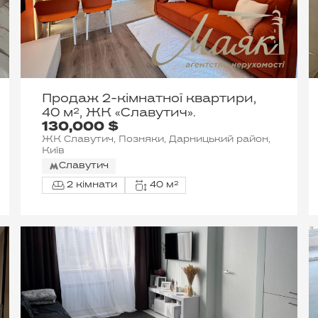
Продаж 2-кімнатної квартири,
40 м², ЖК «Славутич».
130,000 $
ЖК Славутич, Позняки, Дарницький район,
Київ
Славутич
2 кімнати
40 м²