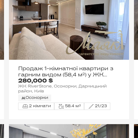
Продаж 1-кімнатної квартири з
гарним видом (58,4 м²) у ЖК
280,000 $
«Riverstone», вул. Дніпровська
ЖК RiverStone, Осокорки, Дарницький
Набережна, 10-Д
район, Київ
Осокорки
2 кімнати
58.4 м²
21/23