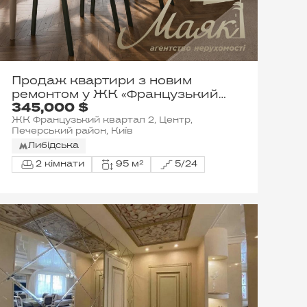
Продаж квартири з новим
ремонтом у ЖК «Французький
345,000 $
квартал 2»
ЖК Французький квартал 2, Центр,
Печерський район, Київ
Либідська
2 кімнати
95 м²
5/24