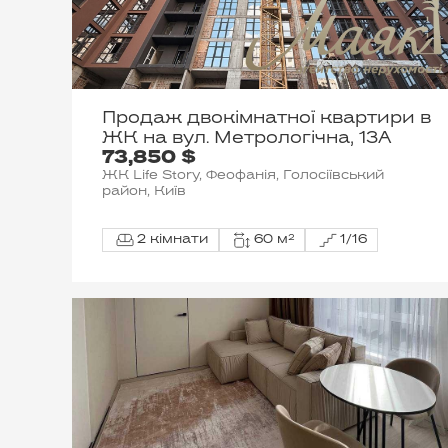
Продаж двокімнатної квартири в
ЖК на вул. Метрологічна, 13А
73,850 $
ЖК Life Story, Феофанія, Голосіївський
район, Київ
2 кімнати
60 м²
1/16