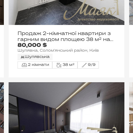
Продаж 2-кімнатної квартири з
гарним видом площею 38 м² на
80,000 $
провулку Ковальському, 12,
Шулявка, Солом'янський район, Київ
район Шулявка, Солом'янський
район, Київ
Шулявська
2 кімнати
38 м²
9/9