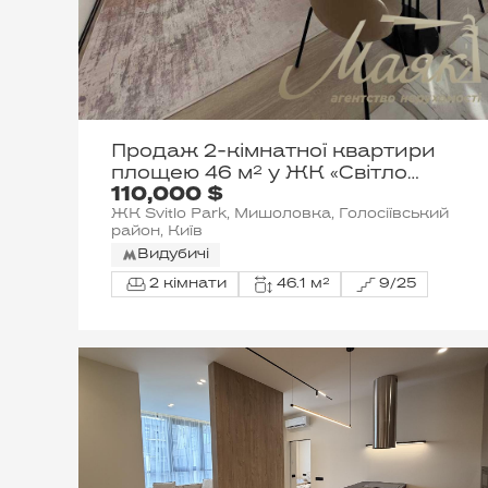
Продаж 2-кімнатної квартири
площею 46 м² у ЖК «Світло
110,000 $
Парк» / вул. Столичне шосе, 1 /
ЖК Svitlo Park, Мишоловка, Голосіївський
Голосіївський район
район, Київ
Видубичі
2 кімнати
46.1 м²
9/25