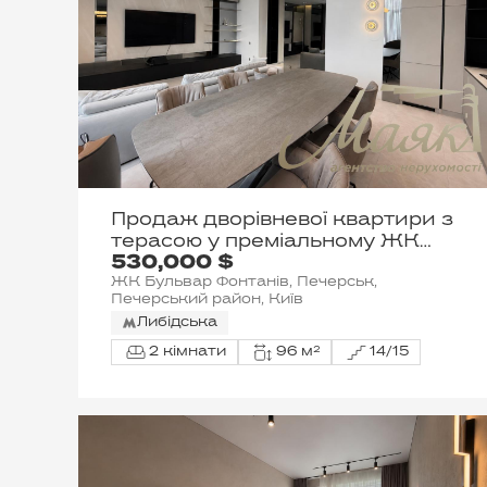
Продаж дворівневої квартири з
терасою у преміальному ЖК
530,000 $
«Бульвар Фонтанів». Вул.
ЖК Бульвар Фонтанів, Печерськ,
Саперне Поле, Печерськ, Київ
Печерський район, Київ
Либідська
2 кімнати
96 м²
14/15