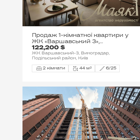
Продаж 1-кімнатної квартири у
ЖК «Варшавський 3»,
122,200 $
Виноградор, Подільський район.
ЖК Варшавський-3, Виноградар,
Подільський район, Київ
2 кімнати
44 м²
6/25