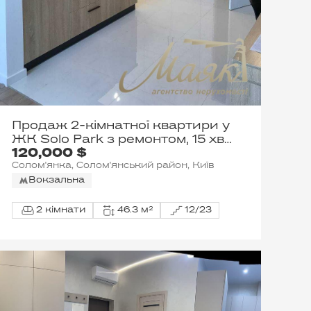
Продаж 2-кімнатної квартири у
ЖК Solo Park з ремонтом, 15 хв
120,000 $
до центру
Солом'янка, Солом'янський район, Київ
Вокзальна
2 кімнати
46.3 м²
12/23