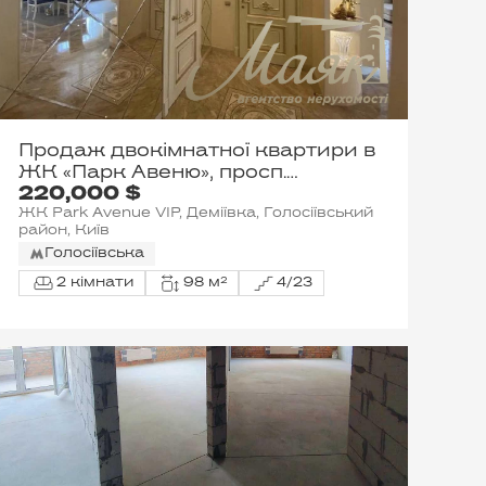
Продаж двокімнатної квартири в
ЖК «Парк Авеню», просп.
220,000 $
Голосіївський, 62
ЖК Park Avenue VIP, Деміївка, Голосіївський
район, Київ
Голосіївська
2 кімнати
98 м²
4/23