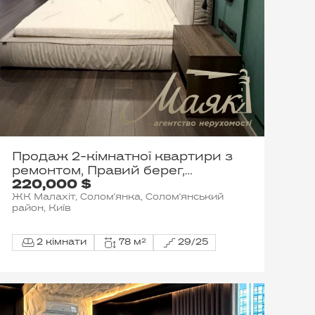
Продаж 2-кімнатної квартири з
ремонтом, Правий берег,
220,000 $
Солом'янський район, ЖК
ЖК Малахіт, Солом'янка, Солом'янський
«Малахіт», станція метро
район, Київ
«Вокзальна»
2 кімнати
78 м²
29/25