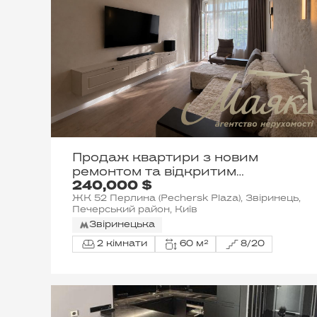
Продаж квартири з новим
ремонтом та відкритим
240,000 $
балконом у ЖК «52 Жемчужина
ЖК 52 Перлина (Pechersk Plaza), Звіринець,
/ Pechersk Plaza», вул. Михайла
Печерський район, Київ
Бойчука, Печерськ
Звіринецька
2 кімнати
60 м²
8/20