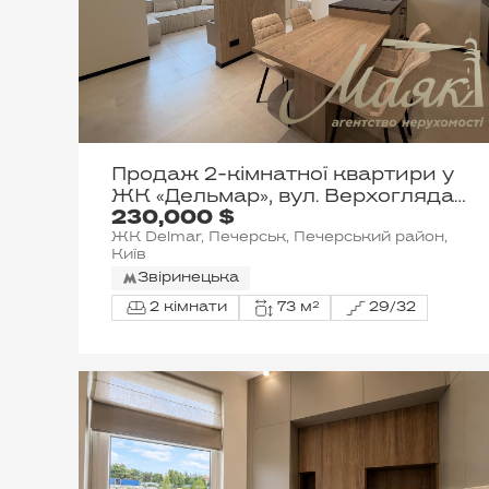
Продаж 2-кімнатної квартири у
ЖК «Дельмар», вул. Верхогляда
230,000 $
(Драгомирова)
ЖК Delmar, Печерськ, Печерський район,
Київ
Звіринецька
2 кімнати
73 м²
29/32