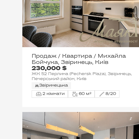
Продаж / Квартира / Михайла
Бойчука, Звіринець, Київ
230,000 $
ЖК 52 Перлина (Pechersk Plaza), Звіринець,
Печерський район, Київ
Звіринецька
2 кімнати
60 м²
8/20